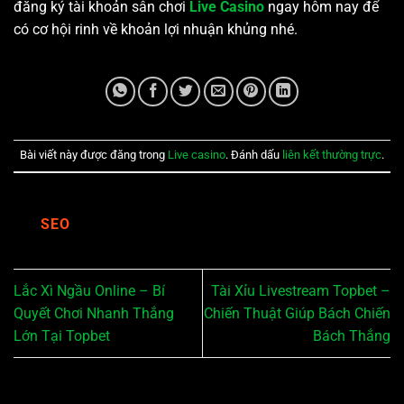
đăng ký tài khoản sân chơi
Live Casino
ngay hôm nay để
có cơ hội rinh về khoản lợi nhuận khủng nhé.
Bài viết này được đăng trong
Live casino
. Đánh dấu
liên kết thường trực
.
SEO
Lắc Xì Ngầu Online – Bí
Tài Xỉu Livestream Topbet –
Quyết Chơi Nhanh Thắng
Chiến Thuật Giúp Bách Chiến
Lớn Tại Topbet
Bách Thắng