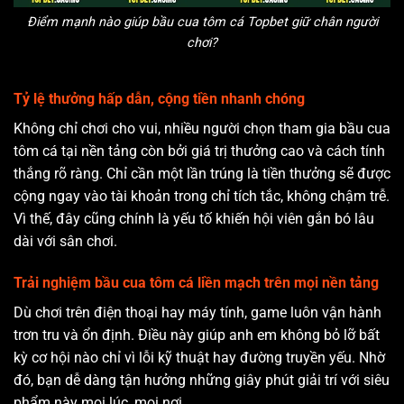
Điểm mạnh nào giúp bầu cua tôm cá Topbet giữ chân người
chơi?
Tỷ lệ thưởng hấp dẫn, cộng tiền nhanh chóng
Không chỉ chơi cho vui, nhiều người chọn tham gia bầu cua
tôm cá tại nền tảng còn bởi giá trị thưởng cao và cách tính
thắng rõ ràng. Chỉ cần một lần trúng là tiền thưởng sẽ được
cộng ngay vào tài khoản trong chỉ tích tắc, không chậm trễ.
Vì thế, đây cũng chính là yếu tố khiến hội viên gắn bó lâu
dài với sân chơi.
Trải nghiệm bầu cua tôm cá liền mạch trên mọi nền tảng
Dù chơi trên điện thoại hay máy tính, game luôn vận hành
trơn tru và ổn định. Điều này giúp anh em không bỏ lỡ bất
kỳ cơ hội nào chỉ vì lỗi kỹ thuật hay đường truyền yếu. Nhờ
đó, bạn dễ dàng tận hưởng những giây phút giải trí với siêu
phẩm này
mọi lúc, mọi nơi.