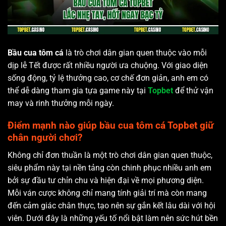
Bầu cua tôm cá
là trò chơi dân gian quen thuộc vào mỗi
dịp lễ Tết được rất nhiều người ưa chuộng. Với giao diện
sống động, tỷ lệ thưởng cao, cơ chế đơn giản, anh em có
thể dễ dàng tham gia tựa game này tại
Topbet
để thử vận
may và rinh thưởng mỗi ngày.
Điểm mạnh nào giúp bầu cua tôm cá Topbet giữ
chân người chơi?
Không chỉ đơn thuần là một trò chơi dân gian quen thuộc,
siêu phẩm này tại nền tảng còn chinh phục nhiều anh em
bởi sự đầu tư chỉn chu và hiện đại về mọi phương diện.
Mỗi ván cược không chỉ mang tính giải trí mà còn mang
đến cảm giác chân thực, tạo nên sự gắn kết lâu dài với hội
viên. Dưới đây là những yếu tố nổi bật làm nên sức hút bền