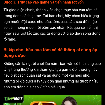
Bước 3: Truy cập vào game và tiến hành rót vốn
Từ giao diện chính, thành viên chọn mục bầu cua tôm cá
trong danh sách game. Tại bàn chơi, hãy chọn biểu tượng
bạn muốn đặt cược như bầu, tôm, cua, cá… sau đó nhập
số tiền mong muốn rồi bấm xác nhận. Kết quả sẽ hiển thị
ngay sau lượt lắc xúc xắc tự động với giao diện sống động,
rõ ràng.
Bí kíp chơi bầu cua tôm cá dễ thắng ai cũng áp
dụng được
Không cần là người chơi lâu năm, bạn vẫn có thể nâng cao
tỷ lệ trúng thưởng khi tham gia tựa game đổi thưởng này
nếu biết cách quan sát và áp dụng một vài mẹo nhỏ.
Những bí kíp dưới đây tuy đơn giản nhưng lại được nhiều
anh em đánh giá cao vì tính hiệu quả.