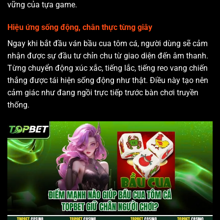
vững của tựa game.
Hiệu ứng sống động, chân thực từng giây
Ngay khi bắt đầu ván bầu cua tôm cá, người dùng sẽ cảm
nhận được sự đầu tư chỉn chu từ giao diện đến âm thanh.
Từng chuyển động xúc xắc, tiếng lắc, tiếng reo vang chiến
thắng được tái hiện sống động như thật. Điều này tạo nên
cảm giác như đang ngồi trực tiếp trước bàn chơi truyền
thống.