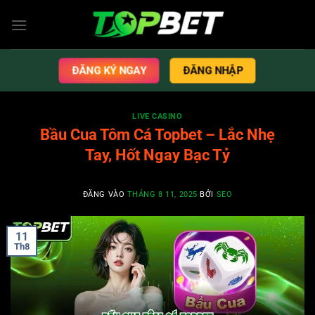
Bỏ
qua
nội
dung
ĐĂNG KÝ NGAY
ĐĂNG NHẬP
LIVE CASINO
Bầu Cua Tôm Cá Topbet – Lắc Nhẹ
Tay, Hốt Ngay Bạc Tỷ
ĐĂNG VÀO
THÁNG 8 11, 2025
BỞI
SEO
11
Th8