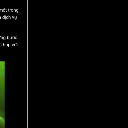
Chất
Máu
một trong
Lửa
à dịch vụ
hững bước
ù hợp với