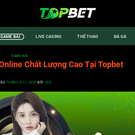
GAME BÀI
LIVE CASINO
THỂ THAO
ĐÁ GÀ
GAME BÀI
 Online Chất Lượng Cao Tại Topbet
VÀO
THÁNG 8 11, 2025
BỞI
SEO