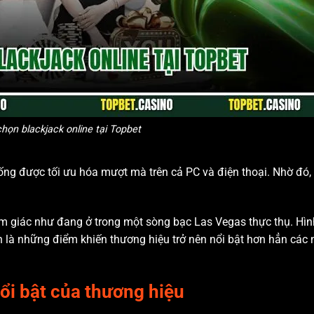
họn blackjack online tại Topbet
hống được tối ưu hóa mượt mà trên cả PC và điện thoại. Nhờ đó,
cảm giác như đang ở trong một sòng bạc Las Vegas thực thụ. Hì
h là những điểm khiến thương hiệu trở nên nổi bật hơn hẳn các 
ổi bật của thương hiệu