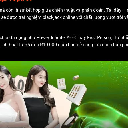
mà còn là sự kết hợp giữa chiến thuật và phán đoán. Tại đây – 
sẽ được trải nghiệm blackjack online với chất lượng vượt trội v
chơi đa dạng như Power, Infinite, A-B-C hay First Person,…từ n
inh hoạt từ R5 đến R10.000 giúp bạn dễ dàng lựa chọn bàn ph