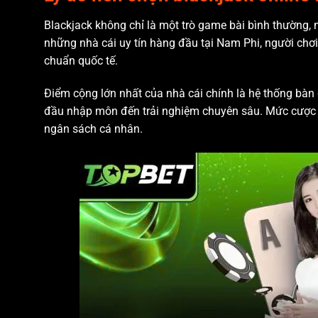
Blackjack không chỉ là một trò game bài bình thường, 
những nhà cái uy tín hàng đầu tại Nam Phi, người chơi 
chuẩn quốc tế.
Điểm cộng lớn nhất của nhà cái chính là hệ thống bàn 
đầu nhập môn đến trải nghiệm chuyên sâu. Mức cược l
ngân sách cá nhân.