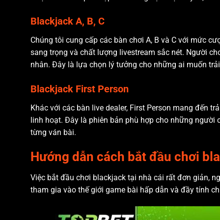
Blackjack A, B, C
Chúng tôi cung cấp các bàn chơi A, B và C với mức cư
sang trọng và chất lượng livestream sắc nét. Người ch
nhân. Đây là lựa chọn lý tưởng cho những ai muốn trả
Blackjack First Person
Khác với các bàn live dealer, First Person mang đến t
linh hoạt. Đây là phiên bản phù hợp cho những người c
từng ván bài.
Hướng dẫn cách bắt đầu chơi bl
Việc bắt đầu chơi blackjack tại nhà cái rất đơn giản,
tham gia vào thế giới game bài hấp dẫn và đầy tính ch