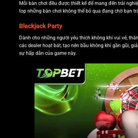
Mỗi bàn chơi đều được thiết kế để mang đến trải nghi
top những bàn chơi không thể bỏ qua đang chờ bạn tr
Blackjack Party
Dành cho những người yêu thích không khí vui vẻ, thân
các dealer hoạt bát, tạo nên bầu không khí gần gũi, gi
sự hấp dẫn của game này.