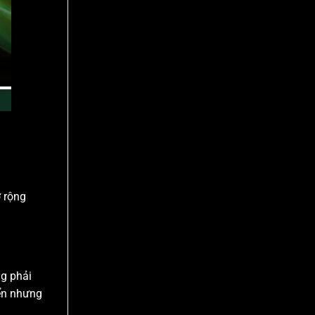
ở rộng
ng phải
iển nhưng